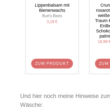
Lippenbalsam mit
Crun
Bienenwachs
rosaro
weiße
Burt's Bees
Traum 
3,19 €
Erdb
Schoko
palmö
16,99 €
ZUM PRODUKT
ZUM
Und hier noch meine Hinweise zum
Wäsche: