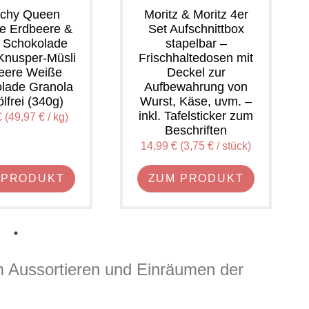
chy Queen
Moritz & Moritz 4er
te Erdbeere &
Set Aufschnittbox
 Schokolade
stapelbar –
Knusper-Müsli
Frischhaltedosen mit
eere Weiße
Deckel zur
lade Granola
Aufbewahrung von
lfrei (340g)
Wurst, Käse, uvm. –
inkl. Tafelsticker zum
 (49,97 € / kg)
Beschriften
14,99 € (3,75 € / stück)
 PRODUKT
ZUM PRODUKT
 Aussortieren und Einräumen der