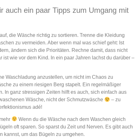
ir auch ein paar Tipps zum Umgang mit
uf, die Wäsche richtig zu sortieren. Trenne die Kleidung
chen zu vermeiden. Aber wenn mal was schief geht: Ist
ern, ändern sich die Prioritäten. Rechne damit, dass nicht
r ist wie vor dem Kind. In ein paar Jahren lachst du darüber –
ne Waschladung anzustellen, um nicht im Chaos zu
sche zu einem riesigen Berg stapelt. Ein regelmäßiger
 In ganz stressigen Zeiten hilft es auch, sich einfach aus
gewaschenen Wäsche, nicht der Schmutzwäsche
– zu
rfektionismus adé!
t mehr
Wenn du die Wäsche nach dem Waschen gleich
geln oft sparen. So sparst du Zeit und Nerven. Es gibt auch
ngen kannst, um das Bügeln zu umgehen.