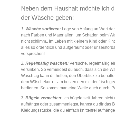
Neben dem Haushalt möchte ich d
der Wäsche geben:
1
. Wäsche sortieren:
Lege von Anfang an Wert dara
nach Farben und Materialien, um Schäden beim Was
nicht schlimm.. im Leben mit kleinem Kind oder Kind
alles so ordentlich und aufgeräumt oder unzerstörba
versprochen!
2
. Regelmäßig waschen:
Versuche, regelmäßig ei
versinken. So vermeidest du auch, dass sich die Wä
Waschtag kann dir helfen, den Überblick zu behalten.
dem Wäschekorb – am besten den mit der frisch 
bedienen. So kommt man eine Weile auch durch. Pe
3
.
Bügeln vermeiden:
Ich bügele seit Jahren nich
aufhängst oder zusammenlegst, kannst du dir das Bü
Kleidungsstücke, die du einfach knitterfrei aufhä